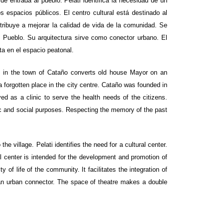
e entrada al pueblo. Pelati identifica la necesidad de un
s espacios públicos. El centro cultural está destinado al
ntribuye a mejorar la calidad de vida de la comunidad. Se
el Pueblo. Su arquitectura sirve como conector urbano. El
rta en el espacio peatonal.
ted in the town of Cataño converts old house Mayor on an
a forgotten place in the city centre. Cataño was founded in
ed as a clinic to serve the health needs of the citizens.
ivic and social purposes. Respecting the memory of the past
e village. Pelati identifies the need for a cultural center.
al center is intended for the development and promotion of
 of life of the community. It facilitates the integration of
s an urban connector. The space of theatre makes a double