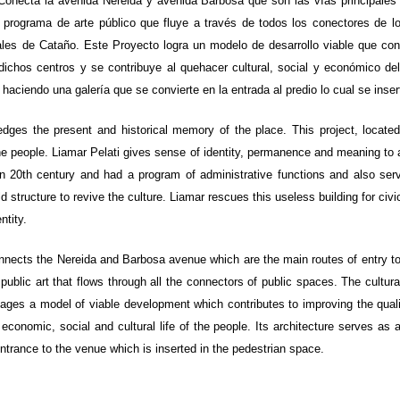
Conecta la avenida Nereida y avenida Barbosa que son las vías principales d
 programa de arte público que fluye a través de todos los conectores de lo
rales de Cataño. Este Proyecto logra un modelo de desarrollo viable que co
 dichos centros y se contribuye al quehacer cultural, social y económico d
 haciendo una galería que se convierte en la entrada al predio lo cual se inse
wledges the present and historical memory of the place. This project, loca
f the people. Liamar Pelati gives sense of identity, permanence and meaning to 
n 20th century and had a program of administrative functions and also serv
old structure to revive the culture. Liamar rescues this useless building for c
ntity.
nnects the Nereida and Barbosa avenue which are the main routes of entry to th
public art that flows through all the connectors of public spaces. The cultur
nages a model of viable development which contributes to improving the quality
 economic, social and cultural life of the people. Its architecture serves a
ntrance to the venue which is inserted in the pedestrian space.